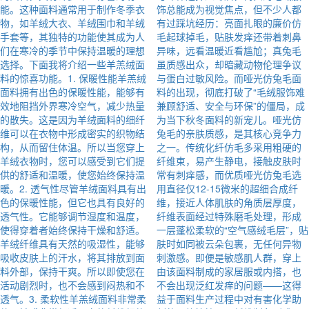
能。这种面料通常用于制作冬季衣
饰总能成为视觉焦点，但不少人都
物，如羊绒大衣、羊绒围巾和羊绒
有过踩坑经历：亮面扎眼的廉价仿
手套等，其独特的功能使其成为人
毛起球掉毛，贴肤发痒还带着刺鼻
们在寒冷的季节中保持温暖的理想
异味，远看温暖近看尴尬；真兔毛
选择。下面我将介绍一些羊羔绒面
虽质感出众，却暗藏动物伦理争议
料的惊喜功能。1. 保暖性能羊羔绒
与蛋白过敏风险。而哑光仿兔毛面
面料拥有出色的保暖性能，能够有
料的出现，彻底打破了“毛绒服饰难
效地阻挡外界寒冷空气，减少热量
兼顾舒适、安全与环保”的僵局，成
的散失。这是因为羊绒面料的细纤
为当下秋冬面料的新宠儿。哑光仿
维可以在衣物中形成密实的织物结
兔毛的亲肤质感，是其核心竞争力
构，从而留住体温。所以当您穿上
之一。传统化纤仿毛多采用粗硬的
羊绒衣物时，您可以感受到它们提
纤维束，易产生静电，接触皮肤时
供的舒适和温暖，使您始终保持温
常有刺痒感，而优质哑光仿兔毛选
暖。2. 透气性尽管羊绒面料具有出
用直径仅12-15微米的超细合成纤
色的保暖性能，但它也具有良好的
维，接近人体肌肤的角质层厚度，
透气性。它能够调节湿度和温度，
纤维表面经过特殊磨毛处理，形成
使得穿着者始终保持干燥和舒适。
一层蓬松柔软的“空气感绒毛层”，贴
羊绒纤维具有天然的吸湿性，能够
肤时如同被云朵包裹，无任何异物
吸收皮肤上的汗水，将其排放到面
刺激感。即便是敏感肌人群，穿上
料外部，保持干爽。所以即使您在
由该面料制成的家居服或内搭，也
活动剧烈时，也不会感到闷热和不
不会出现泛红发痒的问题——这得
透气。3. 柔软性羊羔绒面料非常柔
益于面料生产过程中对有害化学助