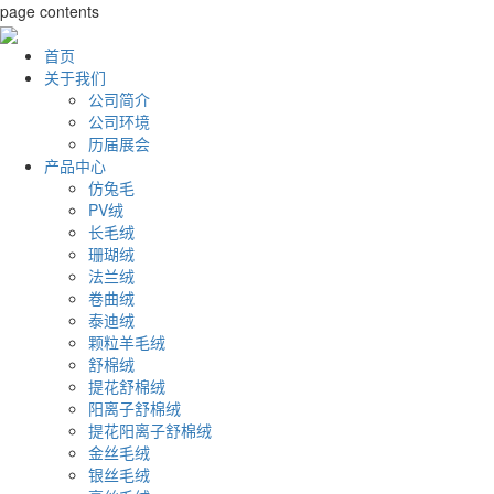
page contents
首页
关于我们
公司简介
公司环境
历届展会
产品中心
仿兔毛
PV绒
长毛绒
珊瑚绒
法兰绒
卷曲绒
泰迪绒
颗粒羊毛绒
舒棉绒
提花舒棉绒
阳离子舒棉绒
提花阳离子舒棉绒
金丝毛绒
银丝毛绒