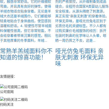
软，触感非常舒适。它的纤维细软
剂的严格管控，从纤维制备到成品
弯曲，并且具有良好的弹性，使得
缝合，全程符合国家A类婴幼儿服饰
羊绒衣物适合贴身穿着。无论是羊
安全标准，从源头隔绝了刺激源，
绒大衣还是羊绒围巾，它们都能够
真正实现“亲肤无刺激”的穿着体验。
轻柔地贴合于身体曲线，使您感到
环保无异味，是哑光仿兔毛区别于
温暖和舒适。4. 轻便性尽管羊绒面
劣质仿毛的关键标签。不少人都有
料保暖性很高，但它非常轻盈，不
过购买廉价毛绒服饰的经历：拆开
会给穿着者带来沉重的感觉。相比
包装时刺鼻的化学味让人头晕，晾
于其他厚重的冬季面料，羊绒...
晒一周仍挥之不去，这是...
常熟羊羔绒面料你不
哑光仿兔毛面料 亲
知道的惊喜功能！
肤无刺激 环保无异
味
友情链接：
公司官网
扫码关注