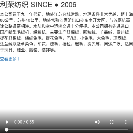
利荣纺织
SINCE ● 2006
本公司建于九十年代初，地处江苏名城常熟，地理条件非常优越，距上海
80公里，苏州40公里，地处常熟沙家浜出口处东南开发区，与苏嘉杭高
速公路紧密相连。水陆和空中运输交通十分便捷。本公司拥有先进进口，
国产新型毛绒机，经编机，主要生产舒棉绒，颗粒绒，羊羔绒，泰迪绒，
提花舒棉绒，纬编兔毛，提花兔毛，PV绒，小兔毛，大兔毛，珊瑚绒，
法兰绒以及单染色，印花，梳毛，摇粒，起毛，烫光等，用途广泛：适用
于玩具、鞋业、服装、装饰等。
查看更多＋